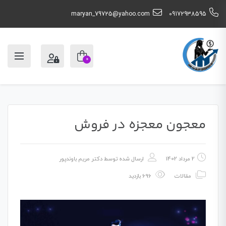
maryan_79725@yahoo.com
09172938595
0
معجون معجزه در فروش
2 مرداد 1402
ارسال شده توسط
دکتر مریم باوندپور
مقالات
696 بازدید