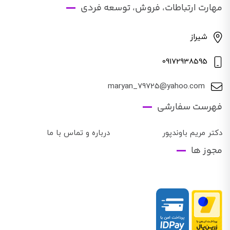
مهارت ارتباطات، فروش، توسعه فردی
شیراز
09172938595
maryan_79725@yahoo.com
فهرست سفارشی
دکتر مریم باوندپور
درباره و تماس با ما
مجوز ها