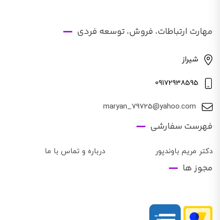
مهارت ارتباطات، فروش، توسعه فردی
شیراز
09172938595
maryan_79725@yahoo.com
فهرست سفارشی
دکتر مریم باوندپور
درباره و تماس با ما
مجوز ها