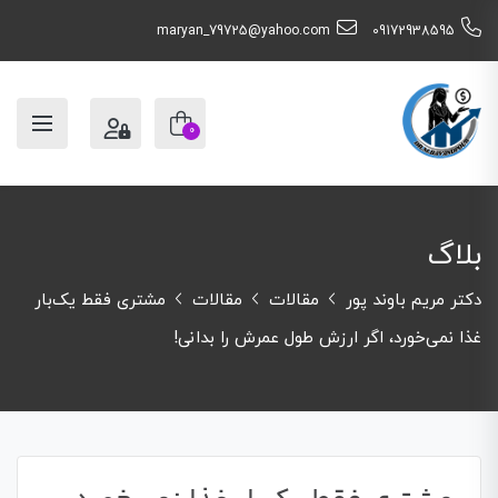
maryan_79725@yahoo.com
09172938595
0
بلاگ
دکتر مریم باوند پور
مقالات
مقالات
مشتری فقط یک‌بار
غذا نمی‌خورد، اگر ارزش طول عمرش را بدانی!