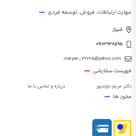
مهارت ارتباطات، فروش، توسعه فردی
شیراز
09172938595
maryan_79725@yahoo.com
فهرست سفارشی
دکتر مریم باوندپور
درباره و تماس با ما
مجوز ها