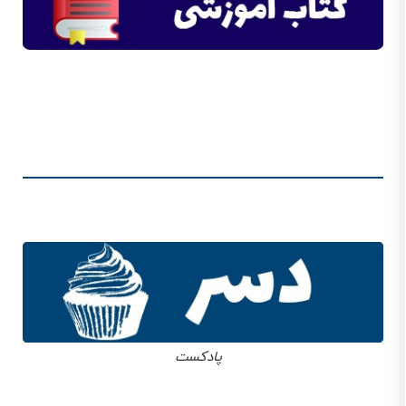
پادکست