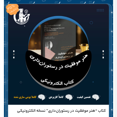
35%
تخفیف
کتاب “هنر موفقیت در رستوران‌داری” نسخه الکترونیکی