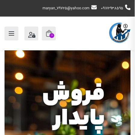
maryan_79725@yahoo.com
09172938595
0
فروش
پایدار