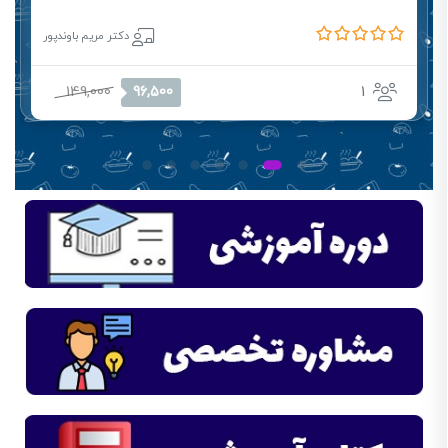
دکتر مریم باوندپور
149,000
1
96,500