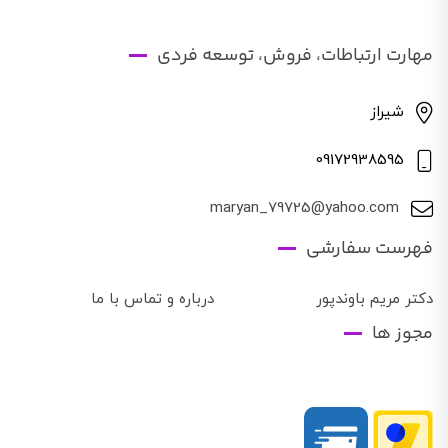
مهارت ارتباطات، فروش، توسعه فردی
شیراز
09172938595
maryan_79725@yahoo.com
فهرست سفارشی
دکتر مریم باوندپور
درباره و تماس با ما
مجوز ها