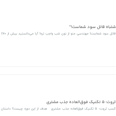
 اشتباه قاتل سود شماست!”
درباره وبینار منوی اشتباه قاتل سود شماست! مهندسی منو از نون شب واجب تره! آیا می‌دانستید بیش از ۷۰٪
ده جذب مشتری
اسم دوره: جذب مشتری، کسب ثروت؛ 5 تکنیک فوق‌العاده جذب مشتری هدف از این دوره چیست؟ داستان