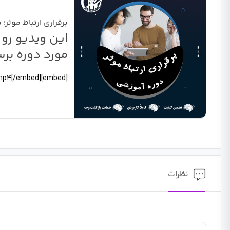
برقراری ارتباط موثر
این ویدیو رو 
مورد دوره بر
[embed]https://drmbavandpour.ir/communication/moarefi.mp4[/embed]
نظرات