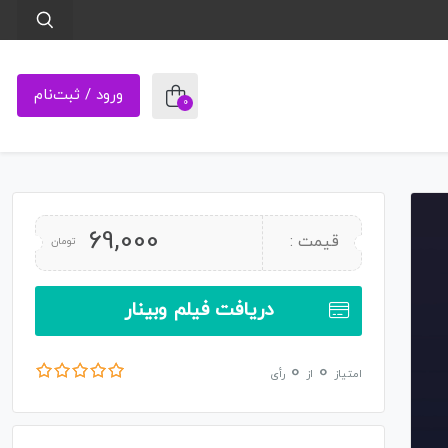
ورود / ثبت‌نام
0
69,000
قیمت :
تومان
دریافت فیلم وبینار
0
0
امتیاز
از
رأی