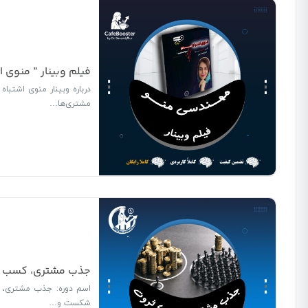
فیلم وبینار ” منوی
مشتری‌ها…
جذب مشتری، کسب ثروت؛ ۵ تکنیک فوق‌العا
شکست و…